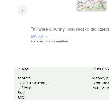
''If I were a bunny'' książeczka dla dzieci
Cena promocyjna
50,15 zł
Cena regularna:
59,00 zł
Linki w stopce
O NAS
OBSŁUGA
Kontakt
Metody p
Opinie Trustmate
Czas i ko
O firmie
Zwroty i 
Blog
FAQ