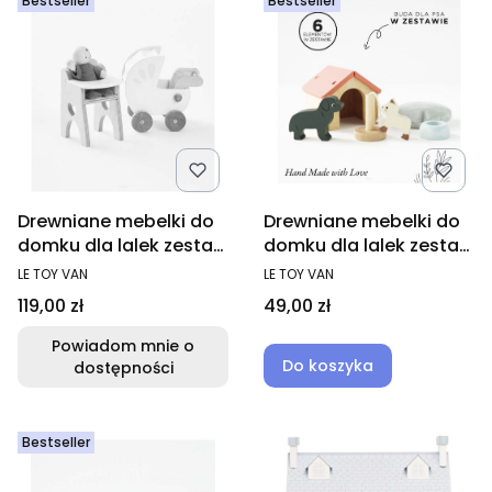
Bestseller
Bestseller
Drewniane mebelki do
Drewniane mebelki do
domku dla lalek zestaw
domku dla lalek zestaw
z lalką
zwierzątka
PRODUCENT
PRODUCENT
LE TOY VAN
LE TOY VAN
Cena
Cena
119,00 zł
49,00 zł
Powiadom mnie o
Do koszyka
dostępności
Bestseller