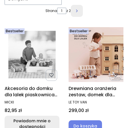
Strona
z 2
Następne produkty
Bestseller
Bestseller
Akcesoria do domku
Drewniana oranżeria
dla lalek piaskownica
zestaw, domek dla
zestaw zabawek dla
lalek
PRODUCENT
PRODUCENT
MICKI
LE TOY VAN
dzieci
Cena
Cena
82,95 zł
299,00 zł
Powiadom mnie o
Do koszyka
dostępności