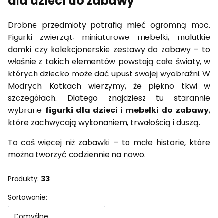
dla dzieci do zabawy
Drobne przedmioty potrafią mieć ogromną moc.
Figurki zwierząt, miniaturowe mebelki, malutkie
domki czy kolekcjonerskie zestawy do zabawy – to
właśnie z takich elementów powstają całe światy, w
których dziecko może dać upust swojej wyobraźni. W
Modrych Kotkach wierzymy, że piękno tkwi w
szczegółach. Dlatego znajdziesz tu starannie
wybrane
figurki dla dzieci
i
mebelki do zabawy
,
które zachwycają wykonaniem, trwałością i duszą.
To coś więcej niż zabawki – to małe historie, które
można tworzyć codziennie na nowo.
Produkty:
33
Lista produktów
Sortowanie:
Domyślne