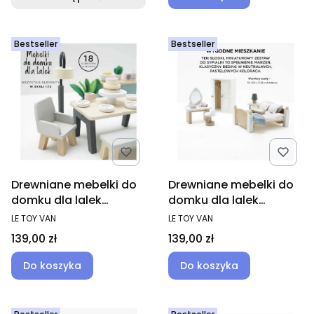
Bestseller
Bestseller
Drewniane mebelki do
Drewniane mebelki do
domku dla lalek
domku dla lalek
jadalnia Daisylane
sypialnia Daisylane
PRODUCENT
PRODUCENT
LE TOY VAN
LE TOY VAN
Cena
Cena
139,00 zł
139,00 zł
Do koszyka
Do koszyka