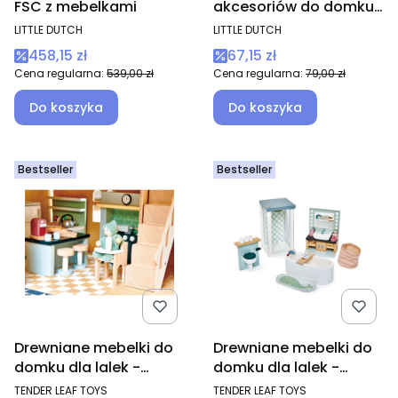
FSC z mebelkami
akcesoriów do domku
dla lalek mebelki
PRODUCENT
PRODUCENT
LITTLE DUTCH
LITTLE DUTCH
Cena promocyjna
Cena promocyjna
458,15 zł
67,15 zł
Cena regularna:
539,00 zł
Cena regularna:
79,00 zł
Do koszyka
Do koszyka
Bestseller
Bestseller
Drewniane mebelki do
Drewniane mebelki do
domku dla lalek -
domku dla lalek -
kuchnia
łazienka
PRODUCENT
PRODUCENT
TENDER LEAF TOYS
TENDER LEAF TOYS