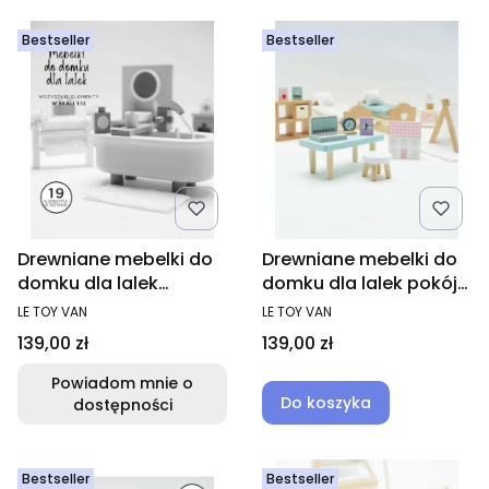
Bestseller
Bestseller
Drewniane mebelki do
Drewniane mebelki do
domku dla lalek
domku dla lalek pokój
łazienka Daisylane, Le
dziecięcy Daisylane, Le
PRODUCENT
PRODUCENT
LE TOY VAN
LE TOY VAN
Toy Van
Toy Van
Cena
Cena
139,00 zł
139,00 zł
Powiadom mnie o
Do koszyka
dostępności
Bestseller
Bestseller