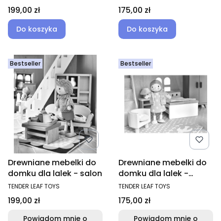
Cena
Cena
199,00 zł
175,00 zł
Do koszyka
Do koszyka
Bestseller
Bestseller
Drewniane mebelki do
Drewniane mebelki do
domku dla lalek - salon
domku dla lalek -
sypialnia
PRODUCENT
PRODUCENT
TENDER LEAF TOYS
TENDER LEAF TOYS
Cena
Cena
199,00 zł
175,00 zł
Powiadom mnie o
Powiadom mnie o