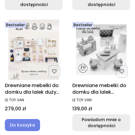
dostępności
dostępności
Bestseller
Bestseller
Drewniane mebelki do
Drewniane mebelki do
domku dla lalek duży
domku dla lalek
zestaw, Le Toy Van
kuchnia Daisylane, Le
PRODUCENT
PRODUCENT
LE TOY VAN
LE TOY VAN
Toy Van
Cena
Cena
279,00 zł
139,00 zł
Powiadom mnie o
Do koszyka
dostępności