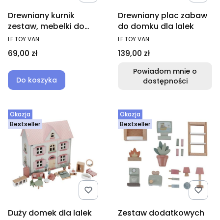
Drewniany kurnik
Drewniany plac zabaw
zestaw, mebelki do
do domku dla lalek
domku dla lalek
PRODUCENT
PRODUCENT
LE TOY VAN
LE TOY VAN
Cena
Cena
69,00 zł
139,00 zł
Powiadom mnie o
Do koszyka
dostępności
Okazja
Okazja
Bestseller
Bestseller
Duży domek dla lalek
Zestaw dodatkowych