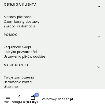
OBSŁUGA KLIENTA
Metody płatności
Czas i koszty dostawy
Zwroty i reklamacje
POMOC
Regulamin sklepu
Polityka prywatności
Ustawienia plików cookies
MOJE KONTO
Twoje zamówienia
Ustawienia konta
Ulubione
Produkty w koszyku: 0. Zobacz szczegóły
Sklep internetowy
Shoper.pl
Menu
Zaloguj się
Koszyk