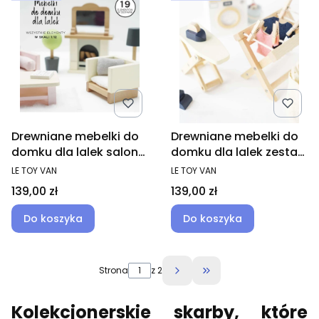
Drewniane mebelki do
Drewniane mebelki do
domku dla lalek salon
domku dla lalek zestaw
Daisylane, Le Toy Van
pralnia, Le Toy Van
PRODUCENT
PRODUCENT
LE TOY VAN
LE TOY VAN
Cena
Cena
139,00 zł
139,00 zł
Do koszyka
Do koszyka
Strona
z 2
Przejdź do ostatniej 
Kolekcjonerskie skarby, które