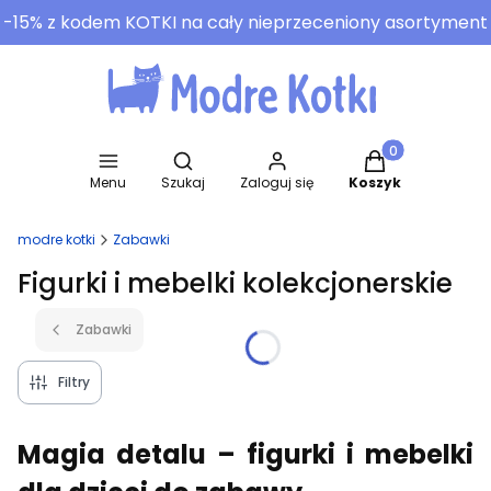
-15% z kodem KOTKI na cały nieprzeceniony asortyment
Otwórz wyszukiwarkę
Produkty w koszy
Menu
Szukaj
Zaloguj się
Koszyk
modre kotki
Zabawki
Figurki i mebelki kolekcjonerskie
Zabawki
Filtry
Magia detalu – figurki i mebelki