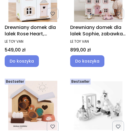
Drewniany domek dla
Drewniany domek dla
lalek Rose Heart,
lalek Sophie, zabawka
zabawka dla dzieci,
dla dzieci, domki
PRODUCENT
PRODUCENT
LE TOY VAN
LE TOY VAN
domki
Cena
Cena
549,00 zł
899,00 zł
Do koszyka
Do koszyka
Bestseller
Bestseller