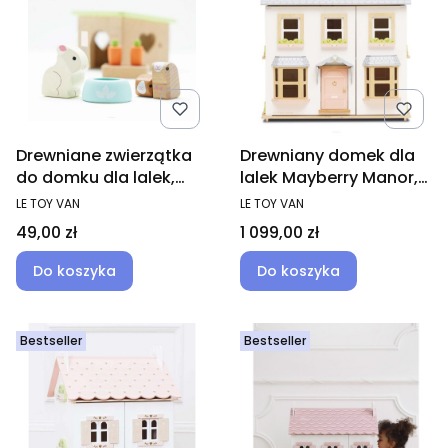
Drewniane zwierzątka
Drewniany domek dla
do domku dla lalek,
lalek Mayberry Manor,
królik, chomiki
zabawka dla dzieci
PRODUCENT
PRODUCENT
LE TOY VAN
LE TOY VAN
Cena
Cena
49,00 zł
1 099,00 zł
Do koszyka
Do koszyka
Bestseller
Bestseller