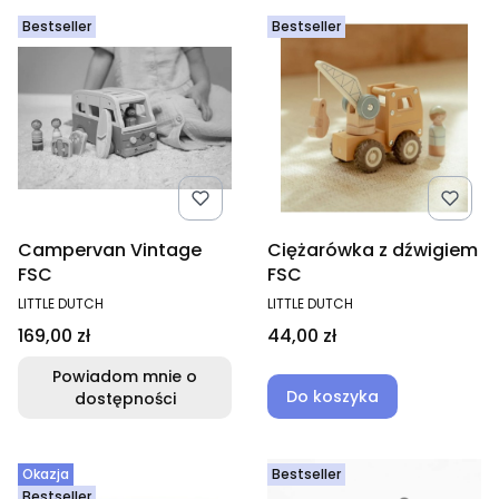
Bestseller
Bestseller
Campervan Vintage
Ciężarówka z dźwigiem
FSC
FSC
PRODUCENT
PRODUCENT
LITTLE DUTCH
LITTLE DUTCH
Cena
Cena
169,00 zł
44,00 zł
Powiadom mnie o
Do koszyka
dostępności
Okazja
Bestseller
Bestseller