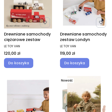
Drewniane samochody
Drewniane samochody
ciężarowe zestaw
zestaw Londyn
PRODUCENT
PRODUCENT
LE TOY VAN
LE TOY VAN
Cena
Cena
120,00 zł
119,00 zł
Do koszyka
Do koszyka
Nowość