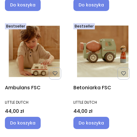
Do koszyka
Do koszyka
Bestseller
Bestseller
Ambulans FSC
Betoniarka FSC
PRODUCENT
PRODUCENT
LITTLE DUTCH
LITTLE DUTCH
Cena
Cena
44,00 zł
44,00 zł
Do koszyka
Do koszyka