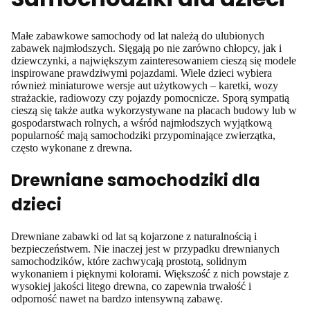
Małe zabawkowe samochody od lat należą do ulubionych
zabawek najmłodszych. Sięgają po nie zarówno chłopcy, jak i
dziewczynki, a największym zainteresowaniem cieszą się modele
inspirowane prawdziwymi pojazdami. Wiele dzieci wybiera
również miniaturowe wersje aut użytkowych – karetki, wozy
strażackie, radiowozy czy pojazdy pomocnicze. Sporą sympatią
cieszą się także autka wykorzystywane na placach budowy lub w
gospodarstwach rolnych, a wśród najmłodszych wyjątkową
popularność mają samochodziki przypominające zwierzątka,
często wykonane z drewna.
Drewniane samochodziki dla
dzieci
Drewniane zabawki od lat są kojarzone z naturalnością i
bezpieczeństwem. Nie inaczej jest w przypadku drewnianych
samochodzików, które zachwycają prostotą, solidnym
wykonaniem i pięknymi kolorami. Większość z nich powstaje z
wysokiej jakości litego drewna, co zapewnia trwałość i
odporność nawet na bardzo intensywną zabawę.