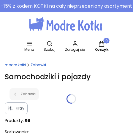
-15% z kodem KOTKI na cały nieprzeceniony asortyment
Otwórz wyszukiwarkę
Produkty w koszy
Menu
Szukaj
Zaloguj się
Koszyk
modre kotki
Zabawki
Samochodziki i pojazdy
Zabawki
Filtry
Produkty:
58
Lista produktów
Sortowanie: