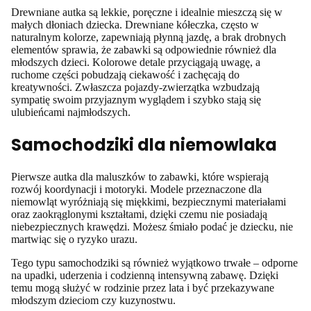
Drewniane autka są lekkie, poręczne i idealnie mieszczą się w
małych dłoniach dziecka. Drewniane kółeczka, często w
naturalnym kolorze, zapewniają płynną jazdę, a brak drobnych
elementów sprawia, że zabawki są odpowiednie również dla
młodszych dzieci. Kolorowe detale przyciągają uwagę, a
ruchome części pobudzają ciekawość i zachęcają do
kreatywności. Zwłaszcza pojazdy-zwierzątka wzbudzają
sympatię swoim przyjaznym wyglądem i szybko stają się
ulubieńcami najmłodszych.
Samochodziki dla niemowlaka
Pierwsze autka dla maluszków to zabawki, które wspierają
rozwój koordynacji i motoryki. Modele przeznaczone dla
niemowląt wyróżniają się miękkimi, bezpiecznymi materiałami
oraz zaokrąglonymi kształtami, dzięki czemu nie posiadają
niebezpiecznych krawędzi. Możesz śmiało podać je dziecku, nie
martwiąc się o ryzyko urazu.
Tego typu samochodziki są również wyjątkowo trwałe – odporne
na upadki, uderzenia i codzienną intensywną zabawę. Dzięki
temu mogą służyć w rodzinie przez lata i być przekazywane
młodszym dzieciom czy kuzynostwu.