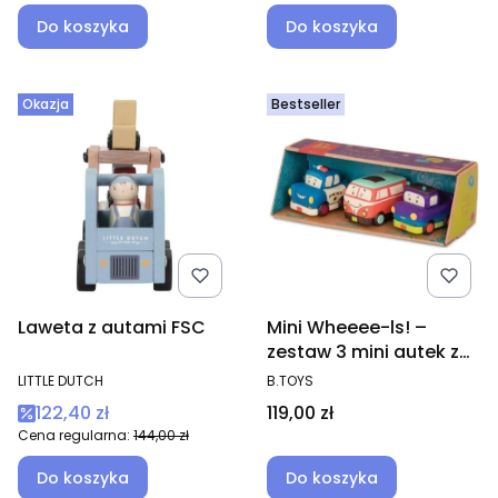
Do koszyka
Do koszyka
Okazja
Bestseller
Laweta z autami FSC
Mini Wheeee-ls! –
zestaw 3 mini autek z
napędem
PRODUCENT
PRODUCENT
LITTLE DUTCH
B.TOYS
Cena promocyjna
Cena
122,40 zł
119,00 zł
Cena regularna:
144,00 zł
Do koszyka
Do koszyka