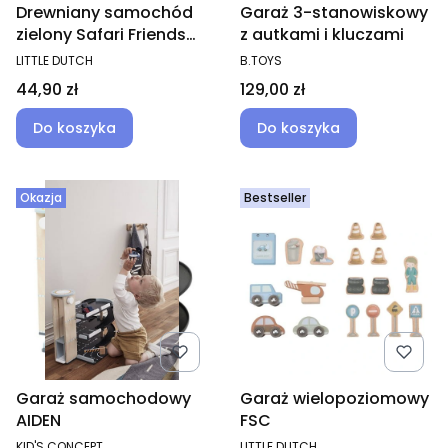
Drewniany samochód
Garaż 3-stanowiskowy
zielony Safari Friends
z autkami i kluczami
FSC
PRODUCENT
PRODUCENT
LITTLE DUTCH
B.TOYS
Cena
Cena
44,90 zł
129,00 zł
Do koszyka
Do koszyka
Okazja
Bestseller
Garaż samochodowy
Garaż wielopoziomowy
AIDEN
FSC
PRODUCENT
PRODUCENT
KID'S CONCEPT
LITTLE DUTCH