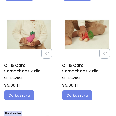
Oli & Carol
Oli & Carol
Samochodzik dla
Samochodzik dla
Niemowlaka gryzak
Niemowlaka gryzak
PRODUCENT
PRODUCENT
OLI & CAROL
OLI & CAROL
Bakłażan Emma
Burak Betty
Cena
Cena
99,00 zł
99,00 zł
Do koszyka
Do koszyka
Bestseller