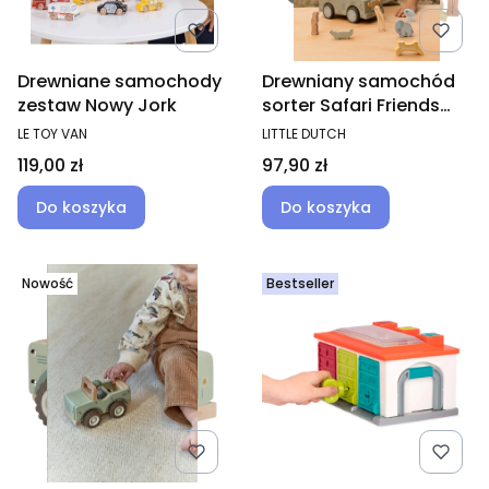
Drewniane samochody
Drewniany samochód
zestaw Nowy Jork
sorter Safari Friends
FSC
PRODUCENT
PRODUCENT
LE TOY VAN
LITTLE DUTCH
Cena
Cena
119,00 zł
97,90 zł
Do koszyka
Do koszyka
Nowość
Bestseller