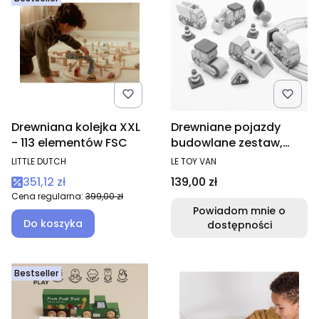
Drewniana kolejka XXL
Drewniane pojazdy
- 113 elementów FSC
budowlane zestaw,
zabawka samochody
PRODUCENT
PRODUCENT
LITTLE DUTCH
LE TOY VAN
dla dzieci
Cena promocyjna
Cena
351,12 zł
139,00 zł
Cena regularna:
399,00 zł
Powiadom mnie o
Do koszyka
dostępności
Bestseller