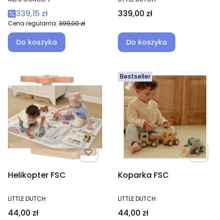
Cena promocyjna
Cena
339,15 zł
339,00 zł
Cena regularna:
399,00 zł
Do koszyka
Do koszyka
Bestseller
Helikopter FSC
Koparka FSC
PRODUCENT
PRODUCENT
LITTLE DUTCH
LITTLE DUTCH
Cena
Cena
44,00 zł
44,00 zł