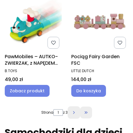
PawMobiles – AUTKO-
Pociąg Fairy Garden
ZWIERZAK, z NAPĘDEM
FSC
push&go
PRODUCENT
PRODUCENT
B.TOYS
LITTLE DUTCH
Cena
Cena
49,00 zł
144,00 zł
Zobacz produkt
Do koszyka
Strona
z 3
Przejdź do ostatniej 
Samochodziki dla dzieci