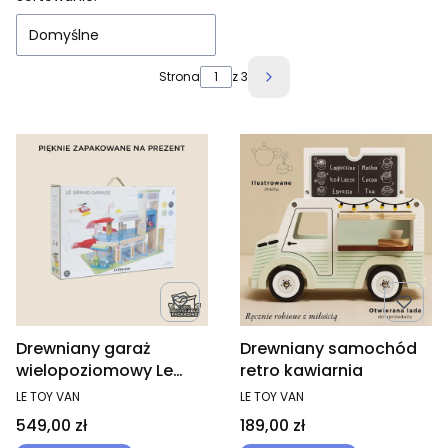
Domyślne
Strona
z 3
Następne produkty
Drewniany garaż
Drewniany samochód
wielopoziomowy Le
retro kawiarnia
Grand Garage
PRODUCENT
PRODUCENT
LE TOY VAN
LE TOY VAN
Cena
Cena
549,00 zł
189,00 zł