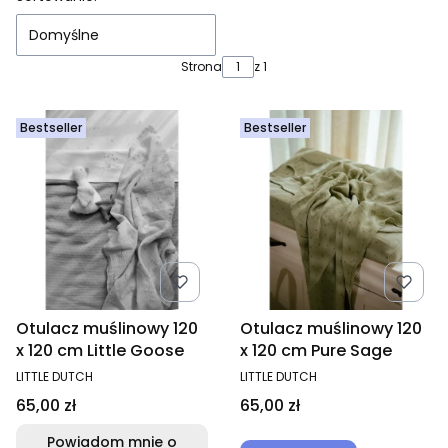
Domyślne
Strona
z 1
Bestseller
Bestseller
Otulacz muślinowy 120
Otulacz muślinowy 120
x 120 cm Little Goose
x 120 cm Pure Sage
PRODUCENT
PRODUCENT
LITTLE DUTCH
LITTLE DUTCH
Cena
Cena
65,00 zł
65,00 zł
Powiadom mnie o