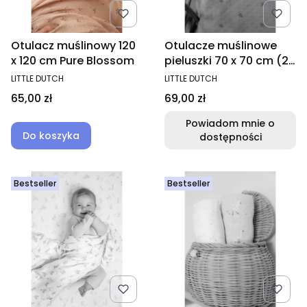
Otulacz muślinowy 120
Otulacze muślinowe
x 120 cm Pure Blossom
pieluszki 70 x 70 cm (2
szt.) Pure Denim Blue
PRODUCENT
PRODUCENT
LITTLE DUTCH
LITTLE DUTCH
Cena
Cena
65,00 zł
69,00 zł
Powiadom mnie o
Do koszyka
dostępności
Bestseller
Bestseller