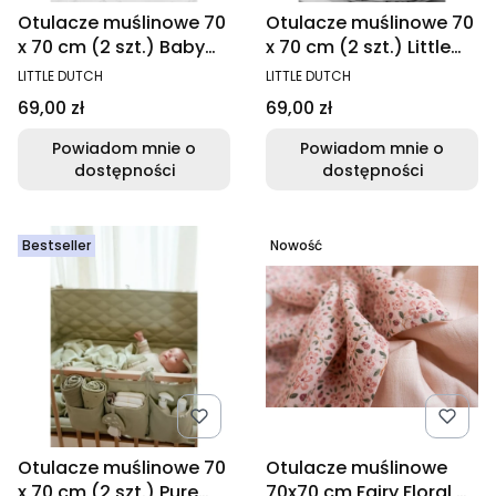
Otulacze muślinowe 70
Otulacze muślinowe 70
x 70 cm (2 szt.) Baby
x 70 cm (2 szt.) Little
Bunny
Goose
PRODUCENT
PRODUCENT
LITTLE DUTCH
LITTLE DUTCH
Cena
Cena
69,00 zł
69,00 zł
Powiadom mnie o
Powiadom mnie o
dostępności
dostępności
Bestseller
Nowość
Otulacze muślinowe 70
Otulacze muślinowe
x 70 cm (2 szt.) Pure
70x70 cm Fairy Floral &