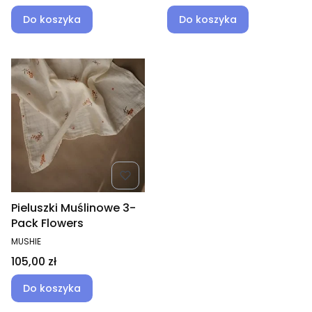
Do koszyka
Do koszyka
Pieluszki Muślinowe 3-
Pack Flowers
PRODUCENT
MUSHIE
Cena
105,00 zł
Do koszyka