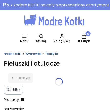
-15% z kodem KOTKI na cały nieprzeceniony asortyment
Otwórz wyszukiwarkę
Produkty w koszy
Menu
Szukaj
Zaloguj się
Koszyk
modre kotki
Wyprawka
Tekstylia
Pieluszki i otulacze
Tekstylia
Filtry
Produkty:
19
Lista produktów
Sortowanie: