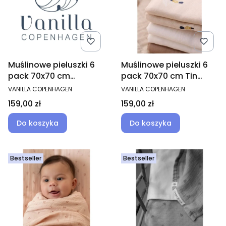
Muślinowe pieluszki 6
Muślinowe pieluszki 6
pack 70x70 cm
pack 70x70 cm Tin
Ladybug
Stickman
PRODUCENT
PRODUCENT
VANILLA COPENHAGEN
VANILLA COPENHAGEN
Cena
Cena
159,00 zł
159,00 zł
Do koszyka
Do koszyka
Bestseller
Bestseller