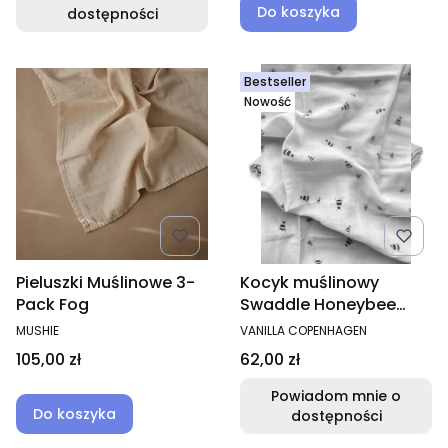
Do koszyka
dostępności
Bestseller
Nowość
Pieluszki Muślinowe 3-
Kocyk muślinowy
Pack Fog
Swaddle Honeybee
100x100 cm
PRODUCENT
PRODUCENT
MUSHIE
VANILLA COPENHAGEN
Cena
Cena
105,00 zł
62,00 zł
Powiadom mnie o
Do koszyka
dostępności