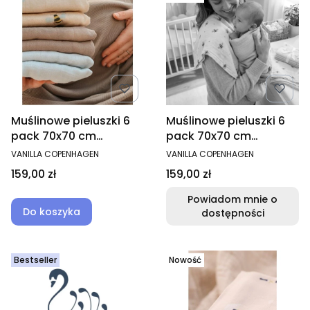
Muślinowe pieluszki 6
Muślinowe pieluszki 6
pack 70x70 cm
pack 70x70 cm
Honeybee
Honeybee
PRODUCENT
PRODUCENT
VANILLA COPENHAGEN
VANILLA COPENHAGEN
Cena
Cena
159,00 zł
159,00 zł
Powiadom mnie o
Do koszyka
dostępności
Bestseller
Nowość