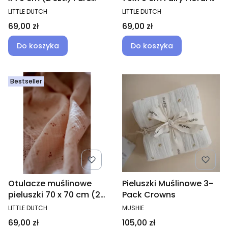
Sage
Blossom
PRODUCENT
PRODUCENT
LITTLE DUTCH
LITTLE DUTCH
Cena
Cena
69,00 zł
69,00 zł
Do koszyka
Do koszyka
Bestseller
Otulacze muślinowe
Pieluszki Muślinowe 3-
pieluszki 70 x 70 cm (2
Pack Crowns
szt.) Pure Blossom
PRODUCENT
PRODUCENT
LITTLE DUTCH
MUSHIE
Cena
Cena
69,00 zł
105,00 zł