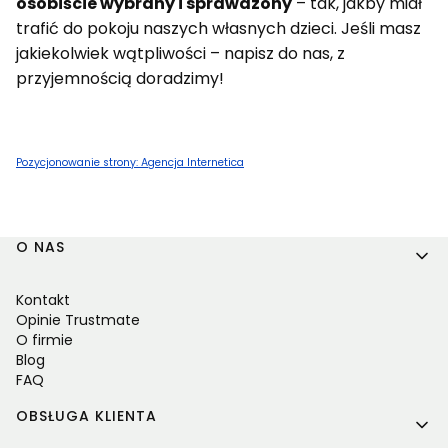
osobiście wybrany i sprawdzony
– tak, jakby miał
trafić do pokoju naszych własnych dzieci. Jeśli masz
jakiekolwiek wątpliwości – napisz do nas, z
przyjemnością doradzimy!
Pozycjonowanie strony: Agencja Internetica
Linki w stopce
O NAS
Kontakt
Opinie Trustmate
O firmie
Blog
FAQ
OBSŁUGA KLIENTA