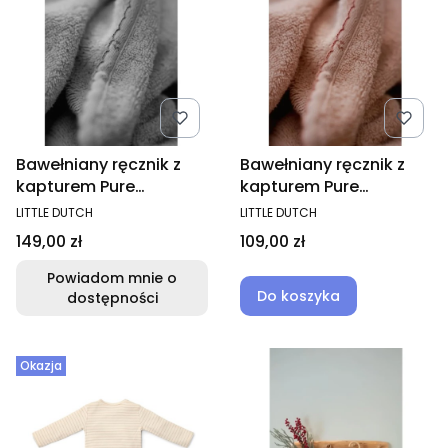
Bawełniany ręcznik z
Bawełniany ręcznik z
kapturem Pure
kapturem Pure
Blossom 100 x 100 cm
Blossom 75 x 75 cm
PRODUCENT
PRODUCENT
LITTLE DUTCH
LITTLE DUTCH
Cena
Cena
149,00 zł
109,00 zł
Powiadom mnie o
Do koszyka
dostępności
Okazja