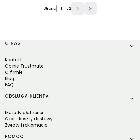
Strona
z 2
Przejdź do ostatniej 
Linki w stopce
O NAS
Kontakt
Opinie Trustmate
O firmie
Blog
FAQ
OBSŁUGA KLIENTA
Metody płatności
Czas i koszty dostawy
Zwroty i reklamacje
POMOC