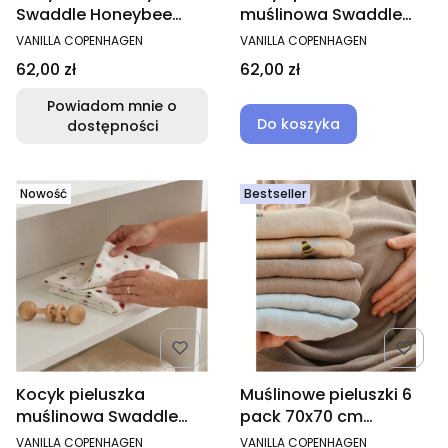
Swaddle Honeybee
muślinowa Swaddle
100x100 cm
Honeybee 100x100
PRODUCENT
PRODUCENT
VANILLA COPENHAGEN
VANILLA COPENHAGEN
Cena
Cena
62,00 zł
62,00 zł
Powiadom mnie o
Do koszyka
dostępności
Nowość
Bestseller
Kocyk pieluszka
Muślinowe pieluszki 6
muślinowa Swaddle
pack 70x70 cm
Ladybug 100x100
Honeybee
PRODUCENT
PRODUCENT
VANILLA COPENHAGEN
VANILLA COPENHAGEN