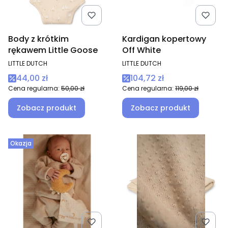
Body z krótkim
Kardigan kopertowy
rękawem Little Goose
Off White
PRODUCENT
PRODUCENT
LITTLE DUTCH
LITTLE DUTCH
Cena promocyjna
Cena promocyjna
44,00 zł
104,72 zł
Cena regularna:
50,00 zł
Cena regularna:
119,00 zł
Zobacz produkt
Zobacz produkt
Okazja