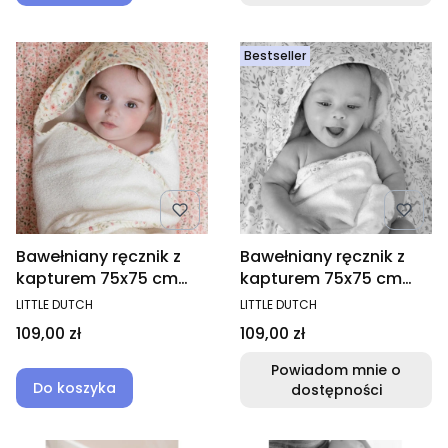
Bestseller
Bawełniany ręcznik z
Bawełniany ręcznik z
kapturem 75x75 cm
kapturem 75x75 cm
Fairy Wonders
Forest Wonders
PRODUCENT
PRODUCENT
LITTLE DUTCH
LITTLE DUTCH
Cena
Cena
109,00 zł
109,00 zł
Powiadom mnie o
Do koszyka
dostępności