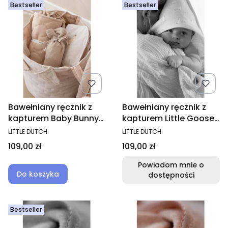
Bestseller
Bestseller
Bawełniany ręcznik z
Bawełniany ręcznik z
kapturem Baby Bunny
kapturem Little Goose
75 x 75 cm
75 x 75 cm
PRODUCENT
PRODUCENT
LITTLE DUTCH
LITTLE DUTCH
Cena
Cena
109,00 zł
109,00 zł
Powiadom mnie o
Do koszyka
dostępności
Bestseller