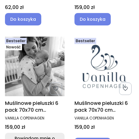
Cena
Cena
62,00 zł
159,00 zł
Do koszyka
Do koszyka
Bestseller
Bestseller
Nowość
Muślinowe pieluszki 6
Muślinowe pieluszki 6
pack 70x70 cm
pack 70x70 cm
Honeybee
Ladybug
PRODUCENT
PRODUCENT
VANILLA COPENHAGEN
VANILLA COPENHAGEN
Cena
Cena
159,00 zł
159,00 zł
Powiadom mnie o