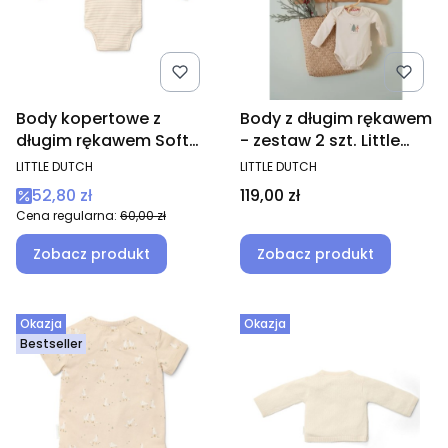
Body kopertowe z
Body z długim rękawem
długim rękawem Soft
- zestaw 2 szt. Little
Beige Stripe
Christmas
PRODUCENT
PRODUCENT
LITTLE DUTCH
LITTLE DUTCH
Cena promocyjna
Cena
52,80 zł
119,00 zł
Cena regularna:
60,00 zł
Zobacz produkt
Zobacz produkt
Okazja
Okazja
Bestseller