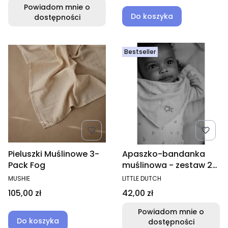
Powiadom mnie o
Do koszyka
dostępności
Bestseller
Pieluszki Muślinowe 3-
Apaszko-bandanka
Pack Fog
muślinowa - zestaw 2
szt. Pure Blossom
PRODUCENT
PRODUCENT
MUSHIE
LITTLE DUTCH
Cena
Cena
105,00 zł
42,00 zł
Powiadom mnie o
Do koszyka
dostępności