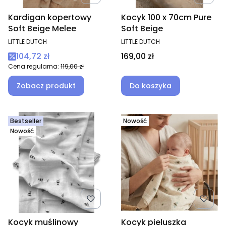
Kardigan kopertowy
Kocyk 100 x 70cm Pure
Soft Beige Melee
Soft Beige
PRODUCENT
PRODUCENT
LITTLE DUTCH
LITTLE DUTCH
Cena promocyjna
Cena
104,72 zł
169,00 zł
Cena regularna:
119,00 zł
Zobacz produkt
Do koszyka
Bestseller
Nowość
Nowość
Kocyk muślinowy
Kocyk pieluszka