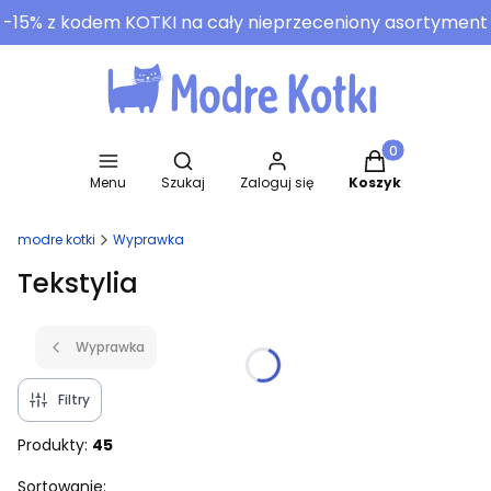
-15% z kodem KOTKI na cały nieprzeceniony asortyment
Otwórz wyszukiwarkę
Produkty w koszy
Menu
Szukaj
Zaloguj się
Koszyk
modre kotki
Wyprawka
Tekstylia
Wyprawka
Filtry
Produkty:
45
Lista produktów
Sortowanie: