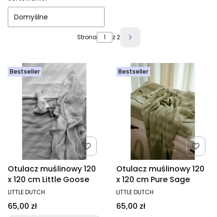
Domyślne
Strona
z 2
Następne produkty
Bestseller
Bestseller
Otulacz muślinowy 120
Otulacz muślinowy 120
x 120 cm Little Goose
x 120 cm Pure Sage
PRODUCENT
PRODUCENT
LITTLE DUTCH
LITTLE DUTCH
Cena
Cena
65,00 zł
65,00 zł