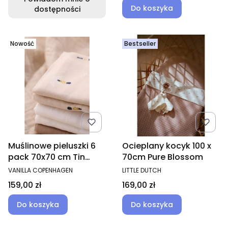
Do koszyka
dostępności
Nowość
Bestseller
Muślinowe pieluszki 6
Ocieplany kocyk 100 x
pack 70x70 cm Tin
70cm Pure Blossom
Stickman
PRODUCENT
PRODUCENT
VANILLA COPENHAGEN
LITTLE DUTCH
Cena
Cena
159,00 zł
169,00 zł
Do koszyka
Do koszyka