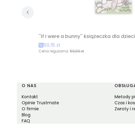
''If I were a bunny'' książeczka dla dzieci
Cena promocyjna
50,15 zł
Cena regularna:
59,00 zł
Linki w stopce
O NAS
OBSŁUGA
Kontakt
Metody p
Opinie Trustmate
Czas i ko
O firmie
Zwroty i 
Blog
FAQ