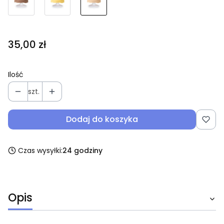
Cena
35,00 zł
Ilość
szt.
Dodaj do koszyka
Czas wysyłki:
24 godziny
Opis