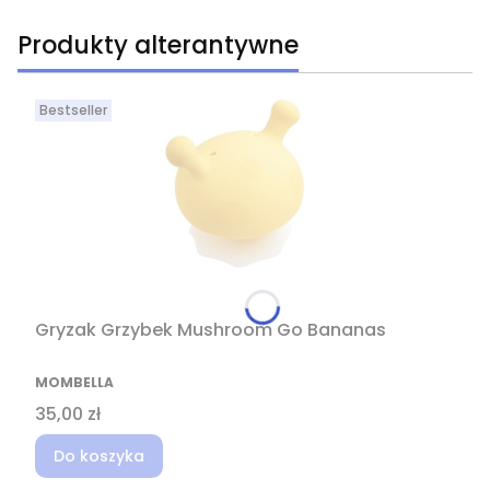
Produkty alterantywne
Bestseller
Gryzak Grzybek Mushroom Go Bananas
PRODUCENT
MOMBELLA
Cena
35,00 zł
Do koszyka