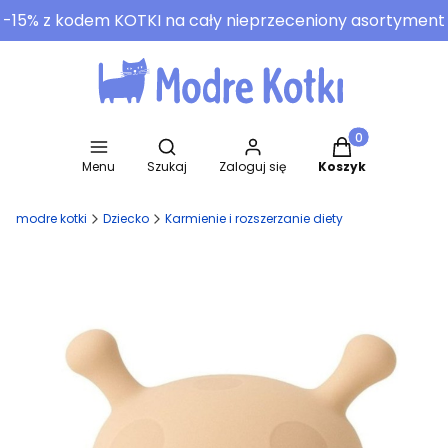
-15% z kodem KOTKI na cały nieprzeceniony asortyment
Otwórz wyszukiwarkę
Produkty w koszy
Menu
Szukaj
Zaloguj się
Koszyk
modre kotki
Dziecko
Karmienie i rozszerzanie diety