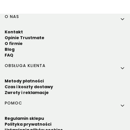
Linki w stopce
O NAS
Kontakt
Opinie Trustmate
O firmie
Blog
FAQ
OBSŁUGA KLIENTA
Metody płatności
Czas i koszty dostawy
Zwroty i reklamacje
POMOC
Regulamin sklepu
Polityka prywatności