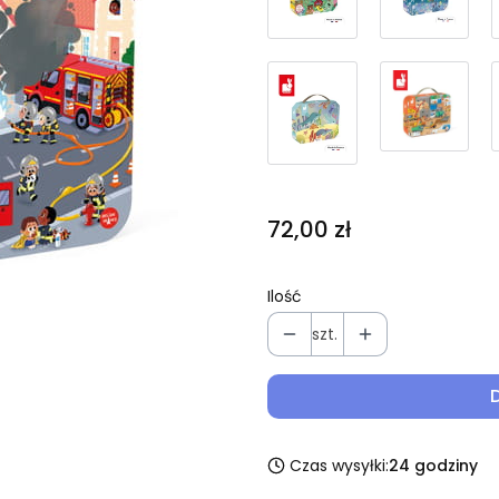
Cena
72,00 zł
Ilość
szt.
Czas wysyłki:
24 godziny