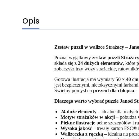
Opis
Zestaw puzzli w walizce Strażacy – Jan
Poznaj wyjątkowy
zestaw puzzli Strażac
składa się z
24 dużych elementów
, które
zobaczysz trzy wozy strażackie, ratownikó
Gotowa ilustracja ma wymiary
50 × 40 cm
jest bezpiecznymi, nietoksycznymi farbam
Świetny pomysł na
prezent dla chłopca
!
Dlaczego warto wybrać puzzle Janod St
24 duże elementy
– idealne dla małych
Motyw strażaków w akcji
– pobudza w
Piękne ilustracje
pełne szczegółów i r
Wysoka jakość
– trwały karton FSC® i
Walizeczka z rączką
– idealna na prez