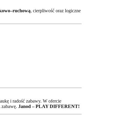
okowo–ruchową
, cierpliwość oraz logiczne
 naukę i radość zabawy. W ofercie
z zabawę.
Janod – PLAY DIFFERENT!