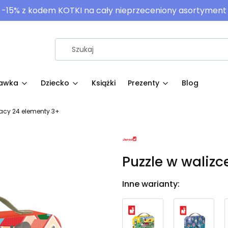
-15% z kodem KOTKI na cały nieprzeceniony asortyment
awka
Dziecko
Książki
Prezenty
Blog
żacy 24 elementy 3+
Puzzle w walizc
Inne warianty: