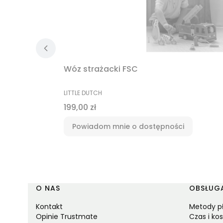
Wóz strażacki FSC
PRODUCENT
LITTLE DUTCH
Cena
199,00 zł
Powiadom mnie o dostępności
Linki w stopce
O NAS
OBSŁUGA
Kontakt
Metody p
Opinie Trustmate
Czas i ko