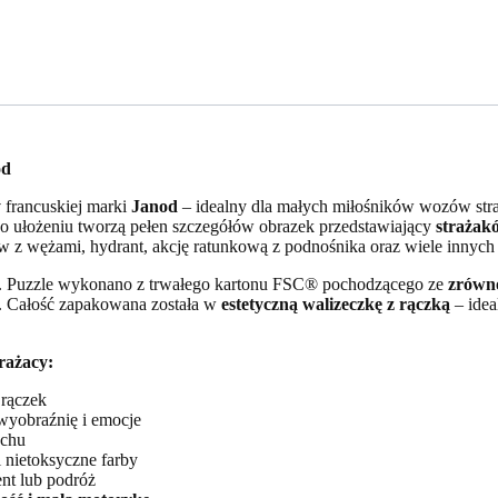
od
y
francuskiej marki
Janod
– idealny dla małych miłośników wozów straż
 po ułożeniu tworzą pełen szczegółów obrazek przedstawiający
strażakó
w z wężami, hydrant, akcję ratunkową z podnośnika oraz wiele innych
. Puzzle wykonano z trwałego kartonu FSC® pochodzącego ze
zrówn
i. Całość zapakowana została w
estetyczną walizeczkę z rączką
– idea
rażacy:
 rączek
yobraźnię i emocje
uchu
 nietoksyczne farby
ent lub podróż