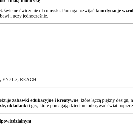
ość i małą motorykę
 też świetne ćwiczenie dla umysłu. Pomaga rozwijać
koordynację wzr
 bawi i uczy jednocześnie.
-2, EN71-3, REACH
ektuje
zabawki edukacyjne i kreatywne
, które łączą piękny design,
le, układanki
i gry, które pomagają dzieciom odkrywać świat poprze
odpowiedzialnym