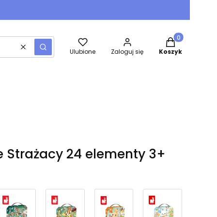
Produkty w kos
Wyczyść
Szukaj
Ulubione
Zaloguj się
Koszyk
e Strażacy 24 elementy 3+