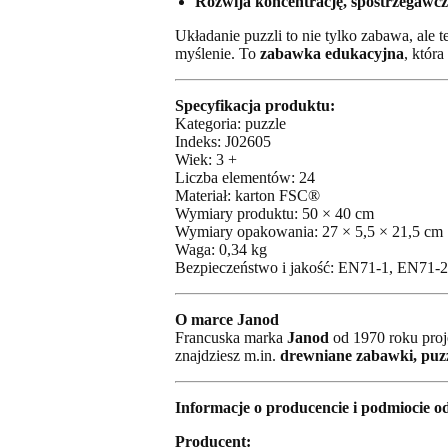
Rozwija koncentrację, spostrzegawcz
Układanie puzzli to nie tylko zabawa, ale
myślenie. To
zabawka edukacyjna
, która
Specyfikacja produktu:
Kategoria: puzzle
Indeks: J02605
Wiek: 3 +
Liczba elementów: 24
Materiał: karton FSC®
Wymiary produktu: 50 × 40 cm
Wymiary opakowania: 27 × 5,5 × 21,5 cm
Waga: 0,34 kg
Bezpieczeństwo i jakość: EN71-1, EN71
O marce Janod
Francuska marka
Janod
od 1970 roku proj
znajdziesz m.in.
drewniane zabawki, puzz
Informacje o producencie i podmiocie 
Producent: